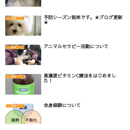
予防シーズン到来です。★ブログ更新
ACG椿峰ブログ
★
アニマルセラピー活動について
ACG椿峰ブログ
高濃度ビタミンC療法をはじめまし
ACG椿峰ブログ
た！
全身麻酔について
ACG椿峰ブログ